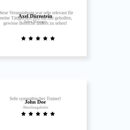
iese Veranstaltung war sehr relevant für
Axel Dürnstein
meine Tätigkeiten und hat mir geholfen,
Sales Manager
gewisse Bereiche anders zu sehen!
Sehr sympathischer Trainer!​
John Doe
Abteilungsleiter