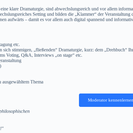
eine klare Dramaturgie, sind abwechslungsreich und vor allem informat
chslungsreiches Setting und bilden die „Klammer“ der Veranstaltung dur
n aufwärts – damit es vor allem auch digital spannend und informativ 
tagung etc.
n sich stimmigen, „fließenden“ Dramaturgie, kurz: dem „Drehbuch“ Ihr
ms Voting, Q&A, Interviews „on stage“ etc.
eranstaltung
)
zu ausgewähltem Thema
Moderator kennenlerne
 philosophischen
!"